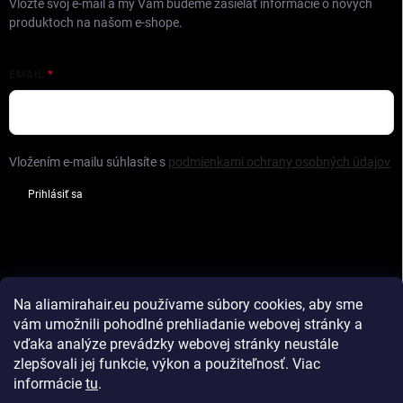
Vložte svoj e-mail a my Vám budeme zasielať informácie o nových
produktoch na našom e-shope.
EMAIL
Vložením e-mailu súhlasíte s
podmienkami ochrany osobných údajov
Prihlásiť sa
FACEBOOK
Na aliamirahair.eu
používame súbory cookies, aby sme
vám umožnili pohodlné prehliadanie webovej stránky a
vďaka analýze prevádzky webovej stránky neustále
zlepšovali jej funkcie, výkon a použiteľnosť
.
Viac
Hodnotenie obchodu
Vlasy na predĺženie
informácie
tu
.
Príslušenstvo na predĺženie
Tape in