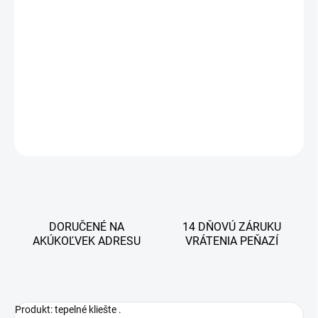
MÔŽEME DORUČIŤ DO:
ZVOĽTE VARIANT
MOŽNOSTI DORUČENIA
−
+
Pridať do košíka
DETAILNÉ INFORMÁCIE
OPÝTAŤ SA
STRÁŽIŤ
DORUČENÉ NA
14 DŇOVÚ ZÁRUKU
AKÚKOĽVEK ADRESU
VRÁTENIA PEŇAZÍ
Produkt: tepelné kliešte .