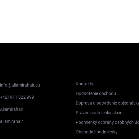
TAKT
INFORMÁCIE PRE VÁS
Kontakty
info
@
aliamirahair.eu
Hodnotenie obchodu
+421911 322 999
Doprava a potvrdenie objednávk
Aliamirahair
Právne podmienky akcie
aliamirahair
Podmienky ochrany osobných úd
Obchodné podmienky