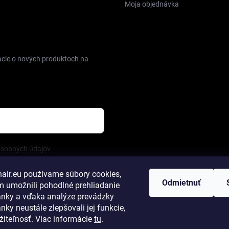
Moja objednávka
FACEBOOK
ácie o nových produktoch na
osobných údajov
hair.eu
používame súbory cookies,
Odmietnuť
 umožnili pohodlné prehliadanie
ánky a vďaka analýze prevádzky
nky neustále zlepšovali jej funkcie,
notenie obchodu
Vlasy na predĺženie
Príslušenstvo na predĺženie
Tap
žiteľnosť
.
Viac informácie
tu
.