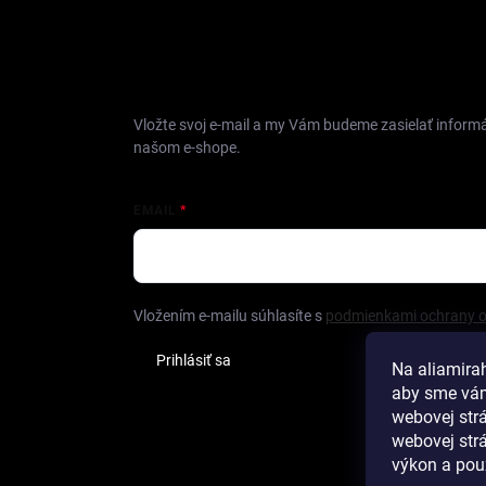
ODOBERAŤ NEWSLETTER
Vložte svoj e-mail a my Vám budeme zasielať inform
našom e-shope.
EMAIL
Vložením e-mailu súhlasíte s
podmienkami ochrany 
Prihlásiť sa
Na aliamira
aby sme vám
webovej str
webovej strá
Hod
výkon a pou