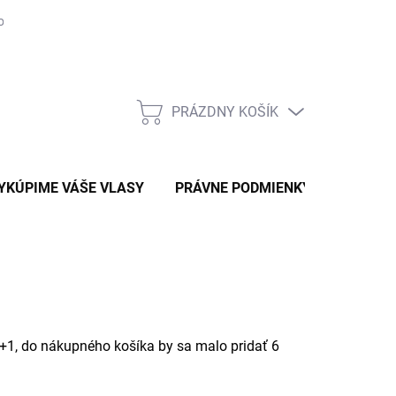
osobných údajov
Obchodné podmienky
Moja objednávka
PRÁZDNY KOŠÍK
NÁKUPNÝ
KOŠÍK
YKÚPIME VÁŠE VLASY
PRÁVNE PODMIENKY AKCIE
B
 5+1, do nákupného košíka by sa malo pridať 6