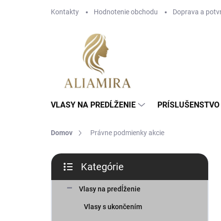
Prejsť
Kontakty
Hodnotenie obchodu
Doprava a potv
na
obsah
VLASY NA PREDĹŽENIE
PRÍSLUŠENSTVO 
Domov
Právne podmienky akcie
B
Kategórie
o
Preskočiť
č
kategórie
n
Vlasy na predĺženie
ý
Vlasy s ukončením
p