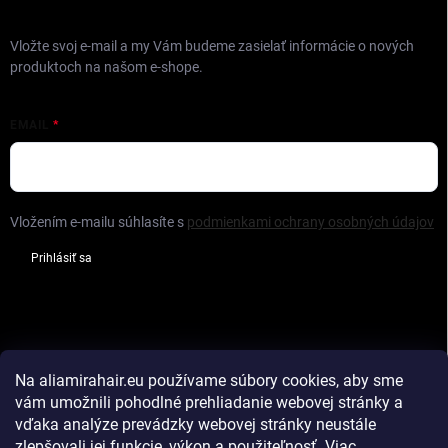
ODOBERAŤ NEWSLETTER
Vložte svoj e-mail a my Vám budeme zasielať informácie o nových
produktoch na našom e-shope.
EMAIL
Vložením e-mailu súhlasíte s
podmienkami ochrany osobných údajov
Prihlásiť sa
FACEBOOK
Na aliamirahair.eu
používame súbory cookies, aby sme
vám umožnili pohodlné prehliadanie webovej stránky a
vďaka analýze prevádzky webovej stránky neustále
zlepšovali jej funkcie, výkon a použiteľnosť
.
Viac