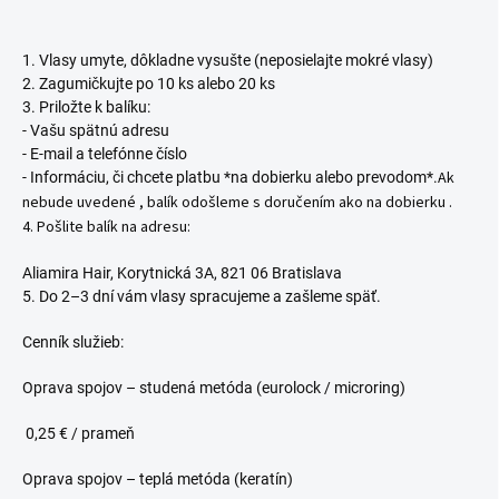
1. Vlasy umyte, dôkladne vysušte (neposielajte mokré vlasy)
2. Zagumičkujte po 10 ks alebo 20 ks
3. Priložte k balíku:
- Vašu spätnú adresu
- E-mail a telefónne číslo
Ak
- Informáciu, či chcete platbu *na dobierku alebo prevodom*.
nebude uvedené , balík odošleme s doručením ako na dobierku .
4. Pošlite balík na adresu:
Aliamira Hair, Korytnická 3A, 821 06 Bratislava
5. Do 2–3 dní vám vlasy spracujeme a zašleme späť.
Cenník služieb:
Oprava spojov – studená metóda (eurolock / microring)
0,25 € / prameň
Oprava spojov – teplá metóda (keratín)