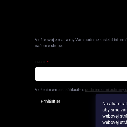
ODOBERAŤ NEWSLETTER
Vložte svoj e-mail a my Vám budeme zasielať inform
našom e-shope.
EMAIL
Vložením e-mailu súhlasíte s
podmienkami ochrany 
Prihlásiť sa
Na aliamira
aby sme vám
webovej str
webovej strá
Hod