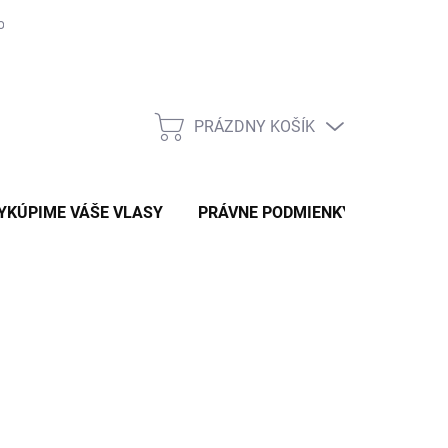
osobných údajov
Obchodné podmienky
Moja objednávka
PRÁZDNY KOŠÍK
NÁKUPNÝ
KOŠÍK
YKÚPIME VÁŠE VLASY
PRÁVNE PODMIENKY AKCIE
B