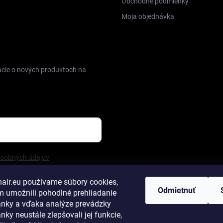
Obchodné podmienky
Moja objednávka
FACEBOOK
ácie o nových produktoch na
osobných údajov
hair.eu
používame súbory cookies,
Odmietnuť
 umožnili pohodlné prehliadanie
ánky a vďaka analýze prevádzky
nky neustále zlepšovali jej funkcie,
notenie obchodu
Vlasy na predĺženie
Príslušenstvo na predĺženie
Tap