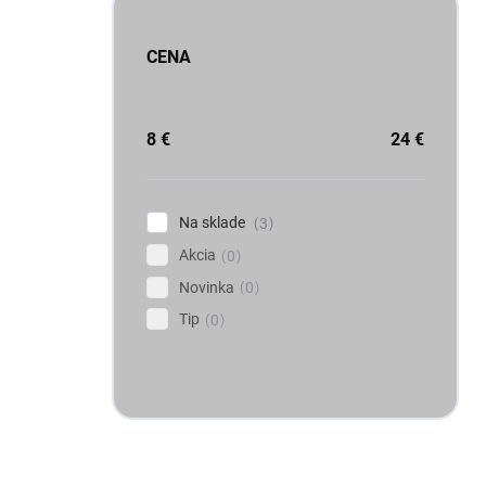
CENA
8
€
24
€
Na sklade
3
Akcia
0
Novinka
0
Tip
0