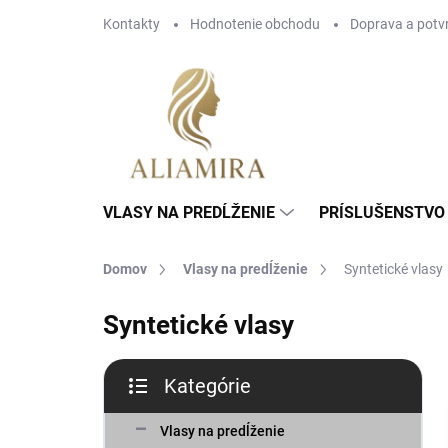
Prejsť
Kontakty
Hodnotenie obchodu
Doprava a potv
na
obsah
VLASY NA PREDĹŽENIE
PRÍSLUŠENSTVO 
Domov
Vlasy na predĺženie
Syntetické vlasy
Syntetické vlasy
B
Kategórie
o
Preskočiť
č
kategórie
n
Vlasy na predĺženie