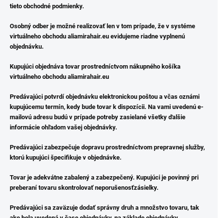
tieto obchodné podmienky.
Osobný odber je možné realizovať len v tom prípade, že v systéme
virtuálneho obchodu aliamirahair.eu evidujeme riadne vyplnenú
objednávku.
Kupujúci objednáva tovar prostredníctvom nákupného košíka
virtuálneho obchodu aliamirahair.eu
Predávajúci potvrdí objednávku elektronickou poštou a včas oznámi
kupujúcemu termín, kedy bude tovar k dispozícii. Na vami uvedenú e-
mailovú adresu budú v prípade potreby zasielané všetky ďalšie
informácie ohľadom vašej objednávky.
Predávajúci zabezpečuje dopravu prostredníctvom prepravnej služby,
ktorú kupujúci špecifikuje v objednávke.
Tovar je adekvátne zabalený a zabezpečený. Kupujúci je povinný pri
preberaní tovaru skontrolovať neporušenosťzásielky.
Predávajúci sa zaväzuje dodať správny druh a množstvo tovaru, tak
ako bola uvedená v čase objednávky, na základe objednávky