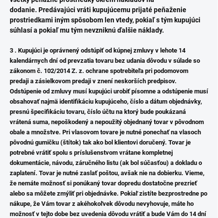
dodanie.
Predávajúci vráti kupujúcemu prijaté peňaženie
prostriedkami iným spôsobom len vtedy, pokiaľ s tým kupujúci
súhlasí a pokiaľ mu tým nevzniknú ďalšie náklady.
3 . Kupujúci je oprávnený odstúpiť od kúpnej zmluvy v lehote 14
kalendárnych dní od prevzatia tovaru bez udania dôvodu v súlade so
zákonom č. 102/2014 Z. z. ochrane spotrebiteľa pri podomovom
predaji a zásielkovom predaji v znení neskorších predpisov.
Odstúpenie od zmluvy musí kupujúci urobiť písomne a odstúpenie musí
obsahovať najmä identifikáciu kupujúceho, číslo a dátum objednávky,
presnú špecifikáciu tovaru, číslo účtu na ktorý bude poukázaná
vrátená suma, nepoškodený a nepoužitý objednaný tovar v pôvodnom
obale a množstve. Pri vlasovom tovare je nutné ponechať na vlasoch
pôvodnú gumičku (štítok)
tak ako bol klientovi doručený. Tovar je
potrebné vrátiť spolu s príslušenstvom vrátane kompletnej
dokumentácie, návodu, záručného listu (ak bol súčasťou) a dokladu o
zaplatení. Tovar je nutné zaslať poštou, avšak nie na dobierku. Vieme,
že nemáte možnosť si ponúkaný tovar dopredu dostatočne prezrieť
alebo sa môžete zmýliť pri objednávke. Pokiaľ zistíte bezprostredne po
nákupe, že Vám tovar z akéhokoľvek dôvodu nevyhovuje, máte ho
možnosť v tejto dobe bez uvedenia dôvodu vrátiť a bude Vám do 14 dní