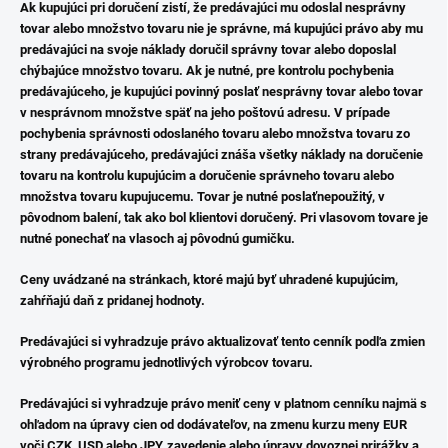
Ak kupujúci pri doručení zistí, že predávajúci mu odoslal nesprávny
tovar alebo množstvo tovaru nie je správne, má kupujúci právo aby mu
predávajúci na svoje náklady doručil správny tovar alebo doposlal
chýbajúce množstvo tovaru. Ak je nutné, pre kontrolu pochybenia
predávajúceho, je kupujúci povinný poslať nesprávny tovar alebo tovar
v nesprávnom množstve späť na jeho poštovú adresu. V prípade
pochybenia správnosti odoslaného tovaru alebo množstva tovaru zo
strany predávajúceho, predávajúci znáša všetky náklady na doručenie
tovaru na kontrolu kupujúcim a doručenie správneho tovaru alebo
množstva tovaru kupujucemu. Tovar je nutné poslaťnepoužitý, v
pôvodnom balení, tak ako bol klientovi doručený. Pri vlasovom tovare je
nutné ponechať na vlasoch aj pôvodnú gumičku.
Ceny uvádzané na stránkach, ktoré majú byť uhradené kupujúcim,
zahŕňajú daň z pridanej hodnoty.
Predávajúci si vyhradzuje právo aktualizovať tento cenník podľa zmien
výrobného programu jednotlivých výrobcov tovaru.
Predávajúci si vyhradzuje právo meniť ceny v platnom cenníku najmä s
ohľadom na úpravy cien od dodávateľov, na zmenu kurzu meny EUR
voči CZK, USD alebo JPY, zavedenie alebo úpravy dovoznej prirážky a