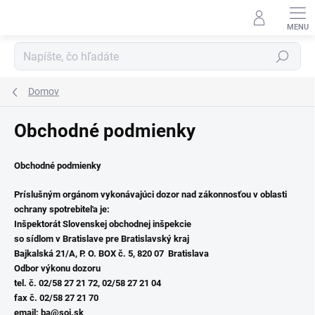
Prejsť
na
obsah
Hľadať
Domov
Obchodné podmienky
Obchodné podmienky
Príslušným orgánom vykonávajúci dozor nad zákonnosťou v oblasti
ochrany spotrebiteľa je:
Inšpektorát Slovenskej obchodnej inšpekcie
so sídlom v Bratislave pre Bratislavský kraj
Bajkalská 21/A, P. O. BOX č. 5, 820 07 Bratislava
Odbor výkonu dozoru
tel. č. 02/58 27 21 72, 02/58 27 21 04
fax č. 02/58 27 21 70
email: ba@soi.sk