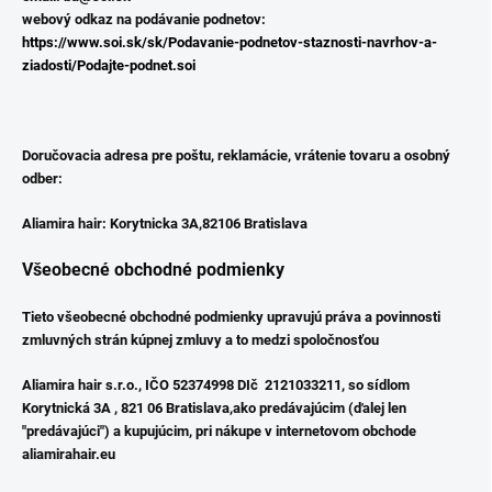
webový odkaz na podávanie podnetov:
https://www.soi.sk/sk/Podavanie-podnetov-staznosti-navrhov-a-
ziadosti/Podajte-podnet.soi
Doručovacia adresa pre poštu, reklamácie, vrátenie tovaru a osobný
odber:
Aliamira hair:
Korytnicka 3A,
82106 Bratislava
Všeobecné obchodné podmienky
Tieto všeobecné obchodné podmienky upravujú práva a povinnosti
zmluvných strán kúpnej zmluvy a to medzi spoločnosťou
Aliamira hair s.r.o., IČO 52374998 DIč 2121033211, so sídlom
Korytnická 3A , 821 06 Bratislava,ako predávajúcim (ďalej len
"predávajúci") a kupujúcim, pri nákupe v internetovom obchode
aliamirahair.eu