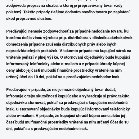
zodpovedá prepravná služba, u ktorej je prepravovaný tovar vždy
poistený. Takéto prípady riešime dodaním nového tovaru po zaplatení
škôd prepravnou službou.
Predávajúci nenesie zodpovednosť za prípadné nedodanie tovaru, ku
ktorému došlo vinou výrobcu príp. distribútora v dôsledku akéhokoľvek
obmedzenia prípadne zrušenia distribučných práv alebo iných
nepredvídateľných prekážok. V takomto prípade má kupujúci nárok na
vrátenie peňazí v plnej výške. O stornovaní objednávky bude kupujúci
informovaný telefonicky alebo e-mailom a v prípade úhrady kúpnej
ceny alebo jej časti mu budú finančné prostriedky vrátené na ním
určený účet do 10 dní, pokiaľ sa s predávajúcim nedohodne inak.
Predávajúci v prípade, že nie je možné objednaný tovar dodať,
infromuje o tejto skutočnosti kupujúceho a vyhradzuje si právo takúto
objednávku stornovať, pokiaľ sa predávajúci s kupujúcim nedohodnú
inak. O stornovaní objednávky bude kupujúci informovaný telefonicky
alebo e-mailom. V prípade, že kupujúci uhradil kúpnu cenu alebo jej
časť budú mu finančné prostriedky vrátené na ním určený účet do 10
dní, pokiaľ sa s predávajúcim nedohodne inak.