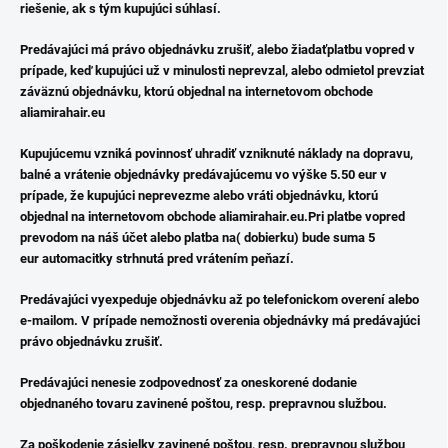
riešenie, ak s tým kupujúci súhlasí.
Predávajúci má právo objednávku zrušiť, alebo žiadaťplatbu vopred v
prípade, keď kupujúci už v minulosti neprevzal, alebo odmietol prevziat
záväznú objednávku, ktorú objednal na internetovom obchode
aliamirahair.eu
Kupujúcemu vzniká povinnosť uhradiť vzniknuté náklady na dopravu,
balné a vrátenie objednávky predávajúcemu vo výške 5.50 eur v
prípade, že kupujúci neprevezme alebo vráti objednávku, ktorú
objednal na internetovom obchode aliamirahair.eu.Pri platbe vopred
prevodom na náš účet alebo platba na( dobierku) bude suma 5
eur automacitky strhnutá pred vrátením peňazí.
Predávajúci vyexpeduje objednávku až po telefonickom overení alebo
e-mailom. V prípade nemožnosti overenia objednávky má predávajúci
právo objednávku zrušiť.
Predávajúci nenesie zodpovednosť za oneskorené dodanie
objednaného tovaru zavinené poštou, resp. prepravnou službou.
Za poškodenie zásielky zavinené poštou, resp. prepravnou službou