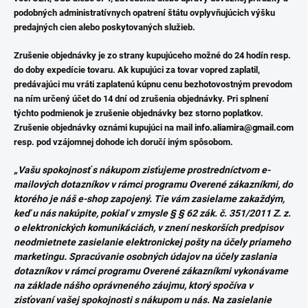
podobných administratívnych opatrení štátu ovplyvňujúcich výšku
predajných cien alebo poskytovaných služieb.
Zrušenie objednávky je zo strany kupujúceho možné do 24 hodín resp.
do doby expedície tovaru. Ak kupujúci za tovar vopred zaplatil,
predávajúci mu vráti zaplatenú kúpnu cenu bezhotovostným prevodom
na ním určený účet do 14 dní od zrušenia objednávky. Pri splnení
týchto podmienok je zrušenie objednávky bez storno poplatkov.
Zrušenie objednávky oznámi kupujúci na mail
info.aliamira@gmail.com
resp. pod vzájomnej dohode ich doručí iným spôsobom.
„Vašu spokojnosť s nákupom zisťujeme prostredníctvom e-
mailových dotazníkov v rámci programu Overené zákazníkmi, do
ktorého je náš e-shop zapojený. Tie vám zasielame zakaždým,
keď u nás nakúpite, pokiaľ v zmysle § § 62 zák. č. 351/2011 Z. z.
o elektronických komunikáciách, v znení neskorších predpisov
neodmietnete zasielanie elektronickej pošty na účely priameho
marketingu. Spracúvanie osobných údajov na účely zaslania
dotazníkov v rámci programu Overené zákazníkmi vykonávame
na základe nášho oprávneného záujmu, ktorý spočíva v
zisťovaní vašej spokojnosti s nákupom u nás. Na zasielanie