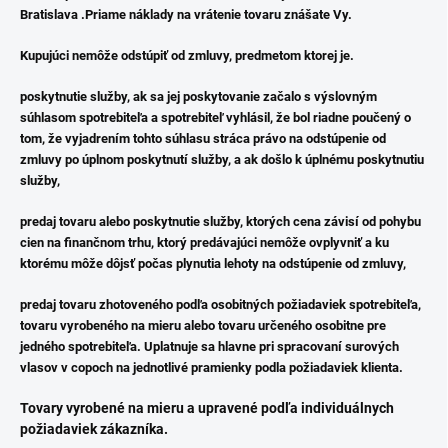
Bratislava .
Priame náklady na vrátenie tovaru znášate Vy.
Kupujúci nemôže odstúpiť od zmluvy, predmetom ktorej je.
poskytnutie služby, ak sa jej poskytovanie začalo s výslovným
súhlasom spotrebiteľa a spotrebiteľ vyhlásil, že bol riadne poučený o
tom, že vyjadrením tohto súhlasu stráca právo na odstúpenie od
zmluvy po úplnom poskytnutí služby, a ak došlo k úplnému poskytnutiu
služby,
predaj tovaru alebo poskytnutie služby, ktorých cena závisí od pohybu
cien na finančnom trhu, ktorý predávajúci nemôže ovplyvniť a ku
ktorému môže dôjsť počas plynutia lehoty na odstúpenie od zmluvy,
predaj tovaru zhotoveného podľa osobitných požiadaviek spotrebiteľa,
tovaru vyrobeného na mieru alebo tovaru určeného osobitne pre
jedného spotrebiteľa. Uplatnuje sa hlavne pri spracovaní surových
vlasov v copoch na jednotlivé pramienky podla požiadaviek klienta.
Tovary vyrobené na mieru a upravené podľa individuálnych
požiadaviek zákazníka.