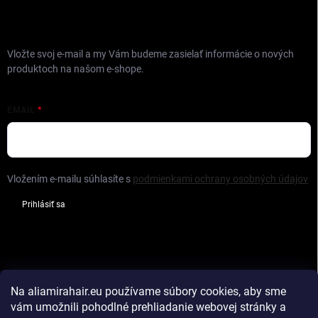
ODOBERAŤ NEWSLETTER
Vložte svoj e-mail a my Vám budeme zasielať informácie o nových
produktoch na našom e-shope.
EMAIL
Vložením e-mailu súhlasíte s
podmienkami ochrany osobných údajov
Prihlásiť sa
FACEBOOK
Na aliamirahair.eu
používame súbory cookies, aby sme
vám umožnili pohodlné prehliadanie webovej stránky a