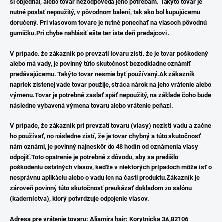
si objednal, alebo tovar nezodpovedá jeho potrebám. Takýto tovar je
nutné poslať nepoužitý, v pôvodnom balení, tak ako bol kupujúcemu
doručený. Pri vlasovom tovare je nutné ponechať na vlasoch pôvodnú
gumičku.Pri chybe nahlásiť ešte ten iste deň predajcovi .
V prípade, že zákazník po prevzatí tovaru zistí, že je tovar poškodený
alebo má vady, je povinný túto skutočnosť bezodkladne oznámiť
predávajúcemu. Takýto tovar nesmie byť používaný.Ak zákazník
napriek zistenej vade tovar použije, stráca nárok na jeho vrátenie alebo
výmenu.Tovar je potrebné zaslať späť nepoužitý, na základe čoho bude
následne vybavená výmena tovaru alebo vrátenie peňazí.
V prípade, že zákazník pri prevzatí tovaru (vlasy) nezistí vadu a začne
ho používať, no následne zistí, že je tovar chybný a túto skutočnosť
nám oznámi, je povinný najneskôr do 48 hodín od oznámenia vlasy
odpojiť.
Toto opatrenie je potrebné z dôvodu, aby sa predišlo
poškodeniu ostatných vlasov, keďže v niektorých prípadoch môže ísť o
nesprávnu aplikáciu alebo o vadu len na časti produktu.Zákazník je
zároveň povinný túto skutočnosť preukázať dokladom zo salónu
(kaderníctva), ktorý potvrdzuje odpojenie vlasov.
Adresa pre vrátenie tovaru:
Aliamira hair:
Korytnicka 3A,
82106