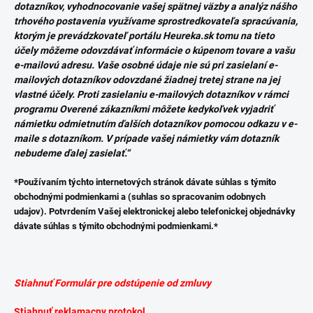
dotazníkov, vyhodnocovanie vašej spätnej väzby a analýz nášho
trhového postavenia využívame sprostredkovateľa spracúvania,
ktorým je prevádzkovateľ portálu Heureka.sk tomu na tieto
účely môžeme odovzdávať informácie o kúpenom tovare a vašu
e-mailovú adresu. Vaše osobné údaje nie sú pri zasielaní e-
mailových dotazníkov odovzdané žiadnej tretej strane na jej
vlastné účely. Proti zasielaniu e-mailových dotazníkov v rámci
programu Overené zákazníkmi môžete kedykoľvek vyjadriť
námietku odmietnutím ďalších dotazníkov pomocou odkazu v e-
maile s dotazníkom. V prípade vašej námietky vám dotazník
nebudeme ďalej zasielať.“
*Používaním týchto internetových stránok dávate súhlas s týmito
obchodnými podmienkami a (suhlas so spracovanim odobnych
udajov). Potvrdením Vašej elektronickej alebo telefonickej objednávky
dávate súhlas s týmito obchodnými podmienkami.*
Stiahnuť
Formulár pre odstúpenie od zmluvy
Stiahnuť reklamacny protokol