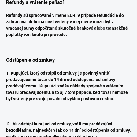
Refundy a vrátenie peňazí
Refundy sú spracované v mene EUR. V prípade refundácie do
zahraničia alebo na účet vedený v inej mene môžu byť z
vracanej sumy odpočítané skutočné bankové alebo transakčné
poplatky vzniknuté pri prevode.
Odstúpenie od zmluvy
1. Kupujúci, ktorý odstúpil od zmluvy, je povinný vrátiť
predávajúcemu tovar do 14 dní od odstúpenia od zmluvy
predávajúcemu.
Kupujúci znáša náklady spojené s vrátením
tovaru predávajúcemu, a to aj v tom prípade, keď tovar nemôže
byť vrátený pre svoju povahu obvyklou poštovou cestou.
2 .
Ak odstúpi kupujúci od zmluvy, vráti mu predávajúci
bezodkladne, najneskôr však do 14 dní od odstúpenia od zmluvy,
všetky peňažné prostriedky okrem nákladov na