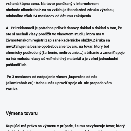
vrátená kúpna cena. Na tovar ponúkaný v internetovom
obchode aliamirahair.eu sa vzťahuje štandardná záruka výrobcu,
minimálne však 24 mesiacov od dátumu zakúpenia.
4 . Pri reklamacii je potrebne prilozit danovy doklad a doklad o tom, že
ste si nechali vlasy predlžit vo vlasovom studiu, ktora ma v
živnostenskom registri zapisane kadernicke služby.Záruka sa
nevzťahuje na bežné opotrebovanie tovaru, na tovar, ktorý bol
chemicky poškodený(farbenie, melírovanie...),
strihanie a zmeniť spoje
na inú metodu: vlasy sú veľmi citlivý materiál a je veľmi jednoduché
poškodiť ich.
Po 3 mesiacov od nadpajenie vlasov ,kupováne od nás
(aliamirahair.eu):
treba u nás upraviť spoje ak nie prepada vám
zaruka.
Výmena tovaru
Kupujúci má právo na výmenu v prípade, že mu nevyhovuje tovar, ktorý