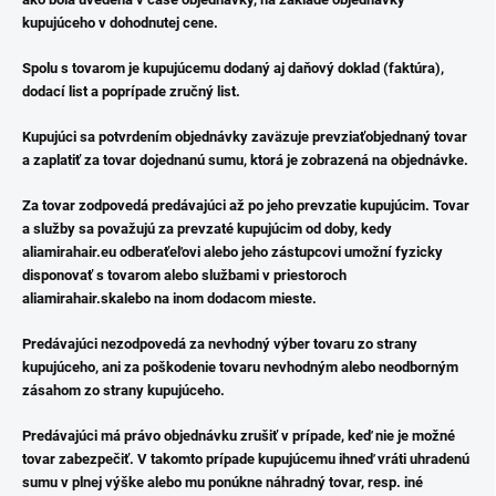
kupujúceho v dohodnutej cene.
Spolu s tovarom je kupujúcemu dodaný aj daňový doklad (faktúra),
dodací list a poprípade zručný list.
Kupujúci sa potvrdením objednávky zaväzuje prevziaťobjednaný tovar
a zaplatiť za tovar dojednanú sumu, ktorá je zobrazená na objednávke.
Za tovar zodpovedá predávajúci až po jeho prevzatie kupujúcim. Tovar
a služby sa považujú za prevzaté kupujúcim od doby, kedy
aliamirahair.eu odberaťeľovi alebo jeho zástupcovi umožní fyzicky
disponovať s tovarom alebo službami v priestoroch
aliamirahair.skalebo na inom dodacom mieste.
Predávajúci nezodpovedá za nevhodný výber tovaru zo strany
kupujúceho, ani za poškodenie tovaru nevhodným alebo neodborným
zásahom zo strany kupujúceho.
Predávajúci má právo objednávku zrušiť v prípade, keď nie je možné
tovar zabezpečiť. V takomto prípade kupujúcemu ihneď vráti uhradenú
sumu v plnej výške alebo mu ponúkne náhradný tovar, resp. iné