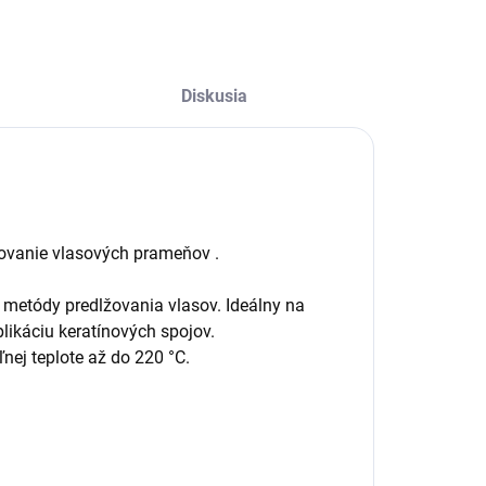
Diskusia
novanie vlasových prameňov .
j metódy predlžovania vlasov. Ideálny na
ikáciu keratínových spojov.
ej teplote až do 220 °C.