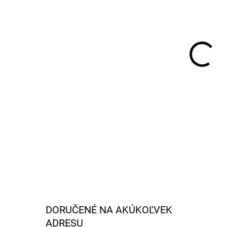
FAR
MÔŽ
MOŽ
DETA
DORUČENÉ NA AKÚKOĽVEK
ADRESU