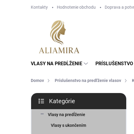
Prejsť
Kontakty
Hodnotenie obchodu
Doprava a potv
na
obsah
VLASY NA PREDĹŽENIE
PRÍSLUŠENSTVO 
Domov
Príslušenstvo na predľženie vlasov
K
B
Kategórie
o
Preskočiť
č
kategórie
n
Vlasy na predĺženie
ý
Vlasy s ukončením
p