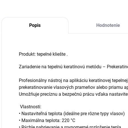
Popis
Hodnotenie
Produkt: tepelné kliešte .
Zariadenie na tepelnú keratínovú metódu – Prekerati
Profesionálny nástroj na aplikáciu keratínovej tepelne
prekeratinovanie vlasových prameňov alebo priamu apl
Umožňuje precíznu a bezpečnú prácu vďaka nastaviteľn
Vlastnosti:
•⁠ ⁠Nastaviteľná teplota (ideálne pre rôzne typy vlasov)
•⁠ ⁠Maximálna teplota: 220 °C
•⁠ ⁠Rýchle nahrievanie a rovnomerné rozloženie tepla