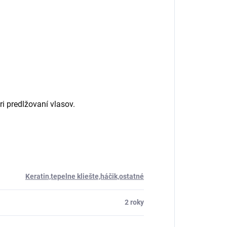
ri predlžovaní vlasov.
Keratin,tepelne kliešte,háčik,ostatné
2 roky