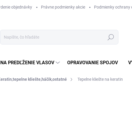
rdenie objednávky
Právne podmienky akcie
Podmienky ochrany 
Hľadať
NA PREDĽŽENIE VLASOV
OPRAVOVANIE SPOJOV
V
eratin,tepelne kliešte,háčik,ostatné
Tepelne kliešte na keratin
Neohodnotené
Podrobnosti hodnotenia
AKCIA
50
Jedn
cena
ZVO