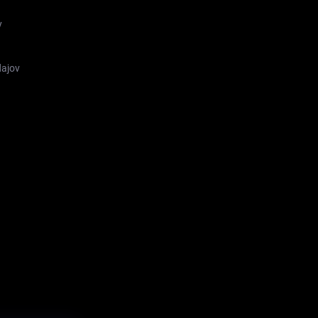
y
ajov