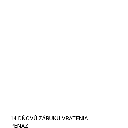
BA
EME DORUČIŤ DO:
ZVOĽTE VARIANT
NOSTI DORUČENIA
−
+
Pridať do košíka
ILNÉ INFORMÁCIE
OPÝTAŤ SA
STRÁŽIŤ
14 DŇOVÚ ZÁRUKU VRÁTENIA
PEŇAZÍ