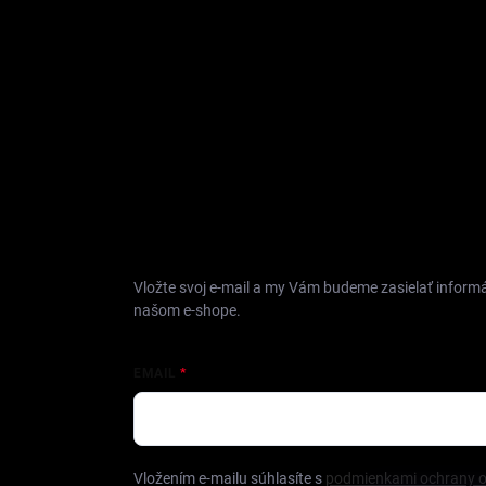
ODOBERAŤ NEWSLETTER
Vložte svoj e-mail a my Vám budeme zasielať inform
našom e-shope.
EMAIL
Vložením e-mailu súhlasíte s
podmienkami ochrany 