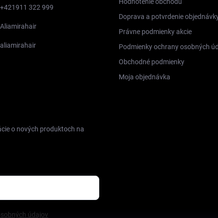
Hodnotenie obchodu
+421911 322 999
Doprava a potvrdenie objednávk
Aliamirahair
Právne podmienky akcie
aliamirahair
Podmienky ochrany osobných úd
Obchodné podmienky
Moja objednávka
FACEBOOK
ácie o nových produktoch na
osobných údajov