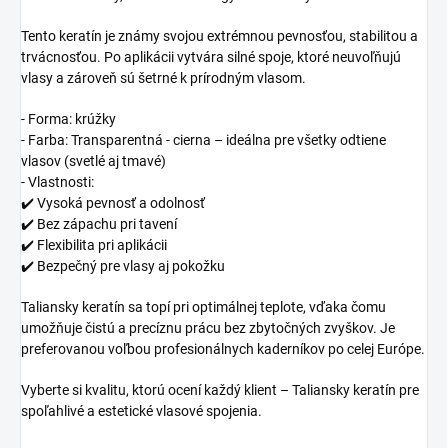
Tento keratín je známy svojou extrémnou pevnosťou, stabilitou a
trvácnosťou. Po aplikácii vytvára silné spoje, ktoré neuvoľňujú
vlasy a zároveň sú šetrné k prírodným vlasom.
- Forma: krúžky
- Farba: Transparentná - cierna – ideálna pre všetky odtiene
vlasov (svetlé aj tmavé)
- Vlastnosti:
✔️ Vysoká pevnosť a odolnosť
✔️ Bez zápachu pri tavení
✔️ Flexibilita pri aplikácii
✔️ Bezpečný pre vlasy aj pokožku
Taliansky keratín sa topí pri optimálnej teplote, vďaka čomu
umožňuje čistú a precíznu prácu bez zbytočných zvyškov. Je
preferovanou voľbou profesionálnych kaderníkov po celej Európe.
Vyberte si kvalitu, ktorú ocení každý klient – Taliansky keratín pre
spoľahlivé a estetické vlasové spojenia.