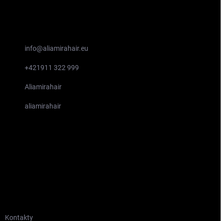
t
i
e
KONTAKT
info
@
aliamirahair.eu
+421911 322 999
Aliamirahair
aliamirahair
INFORMÁCIE PRE VÁS
Kontakty