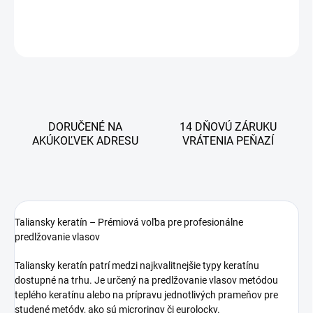
DETAILNÉ INFORMÁCIE
OPÝTAŤ SA
STRÁŽIŤ
DORUČENÉ NA
14 DŇOVÚ ZÁRUKU
AKÚKOĽVEK ADRESU
VRÁTENIA PEŇAZÍ
Taliansky keratín – Prémiová voľba pre profesionálne
predlžovanie vlasov
Taliansky keratín patrí medzi najkvalitnejšie typy keratínu
dostupné na trhu. Je určený na predlžovanie vlasov metódou
teplého keratínu alebo na prípravu jednotlivých prameňov pre
studené metódy, ako sú microringy či eurolocky.