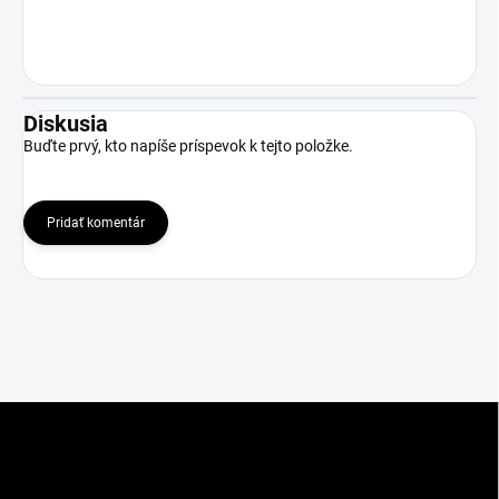
Diskusia
Buďte prvý, kto napíše príspevok k tejto položke.
Pridať komentár
Z
á
p
ä