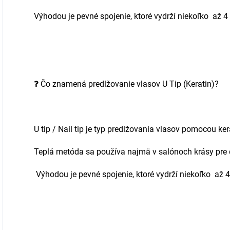
Výhodou je pevné spojenie, ktoré vydrží niekoľko až 4
❓
Čo znamená predlžovanie vlasov U Tip (Keratin)?
U tip / Nail tip je typ predlžovania vlasov pomocou k
Teplá metóda sa používa najmä v salónoch krásy pre d
Výhodou je pevné spojenie, ktoré vydrží niekoľko až 