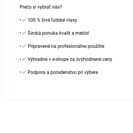
Prečo si vybrať nás?
•
✅
100 % živé ľudské vlasy
•
✅
Široká ponuka kvalít a metód
•
✅
Pripravené na profesionálne použitie
•
✅
Výhradne v e-shope za zvýhodnené ceny
•
✅
Podpora a poradenstvo pri výbere