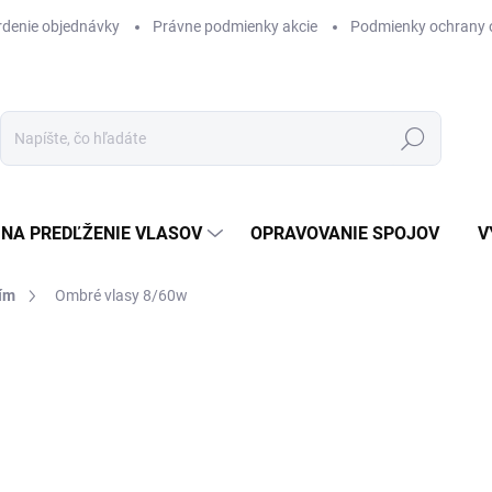
rdenie objednávky
Právne podmienky akcie
Podmienky ochrany 
Hľadať
NA PREDĽŽENIE VLASOV
OPRAVOVANIE SPOJOV
V
ním
Ombré vlasy 8/60w
Neohodnotené
Podrobnosti hodnotenia
AKCIA
VÝPREDAJ
BOMBA CENA
2,
Jedn
SK
cena