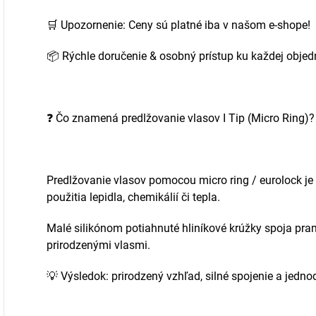
🛒
Upozornenie: Ceny sú platné iba v našom e-shope!
📦
Rýchle doručenie & osobný prístup ku každej objed
❓
Čo znamená predlžovanie vlasov I Tip (Micro Ring)?
Predlžovanie vlasov pomocou micro ring / eurolock j
použitia lepidla, chemikálií či tepla.
Malé silikónom potiahnuté hliníkové krúžky spoja pra
prirodzenými vlasmi.
💡
Výsledok: prirodzený vzhľad, silné spojenie a jedn