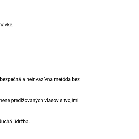
návke.
e bezpečná a neinvazívna metóda bez
mene predlžovaných vlasov s tvojimi
oduchá údržba.