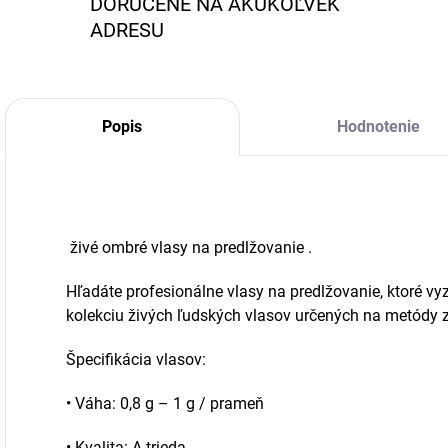
DORUČENÉ NA AKÚKOĽVEK
ADRESU
Popis
Hodnotenie
živé ombré vlasy na predlžovanie .
Hľadáte profesionálne vlasy na predlžovanie, ktoré vy
kolekciu živých ľudských vlasov určených na metódy z
Špecifikácia vlasov:
•
Váha: 0,8 g – 1 g / prameň
•
Kvalita: A trieda