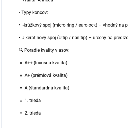
•
Typy koncov:
•
I-krúžkový spoj (micro ring / eurolock) – vhodný na 
•
U-keratínový spoj (U tip / nail tip) – určený na predlž
🔍
Poradie kvality vlasov:
🔹
A++ (luxusná kvalita)
🔹
A+ (prémiová kvalita)
🔹
A (štandardná kvalita)
🔹
1. trieda
🔹
2. trieda