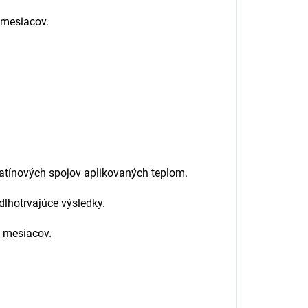
 mesiacov.
eratínových spojov aplikovaných teplom.
lhotrvajúce výsledky.
4 mesiacov.