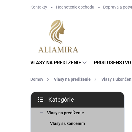
Prejsť
Kontakty
Hodnotenie obchodu
Doprava a potv
na
obsah
VLASY NA PREDĹŽENIE
PRÍSLUŠENSTVO 
Domov
Vlasy na predĺženie
Vlasy s ukonče
B
Kategórie
o
Preskočiť
č
kategórie
n
Vlasy na predĺženie
ý
Vlasy s ukončením
p