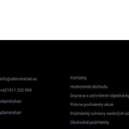
TAKT
INFORMÁCIE PRE VÁS
Kontakty
info
@
aliamirahair.eu
Hodnotenie obchodu
+421911 322 999
Doprava a potvrdenie objednávk
Aliamirahair
Právne podmienky akcie
aliamirahair
Podmienky ochrany osobných úd
Obchodné podmienky