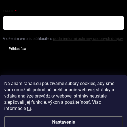
EMAIL
Vložením e-mailu súhlasíte s
podmienkami ochrany osobných údajov
Prihlásiť sa
FACEBOOK
Na aliamirahair.eu
používame súbory cookies, aby sme
vám umožnili pohodlné prehliadanie webovej stránky a
vďaka analýze prevádzky webovej stránky neustále
zlepšovali jej funkcie, výkon a použiteľnosť
.
Viac
Hodnotenie obchodu
Vlasy na predĺženie
informácie
tu
.
Príslušenstvo na predĺženie
Tape in
Nastavenie