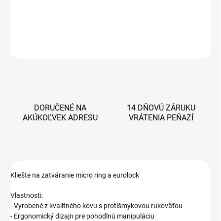
DETAILNÉ INFORMÁCIE
OPÝTAŤ SA
STRÁŽIŤ
DORUČENÉ NA
14 DŇOVÚ ZÁRUKU
AKÚKOĽVEK ADRESU
VRÁTENIA PEŇAZÍ
Kliešte na zatváranie micro ring a eurolock
Vlastnosti:
- Vyrobené z kvalitného kovu s protišmykovou rukoväťou
- Ergonomický dizajn pre pohodlnú manipuláciu