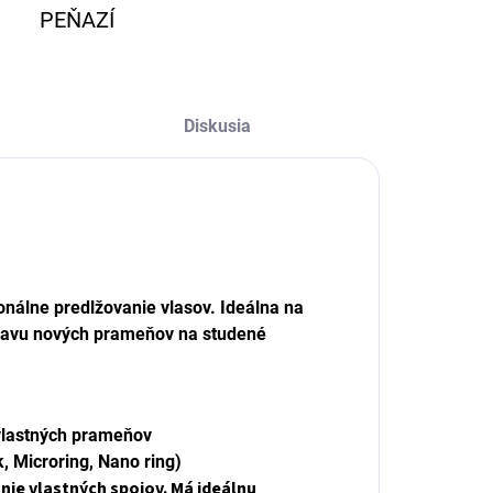
PEŇAZÍ
Diskusia
onálne predlžovanie vlasov. Ideálna na
pravu nových prameňov na studené
 vlastných prameňov
, Microring, Nano ring)
nie vlastných spojov. Má ideálnu