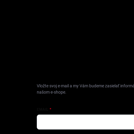
e
ODOBERAŤ NEWSLETTER
Vložte svoj e-mail a my Vám budeme zasielať inform
našom e-shope.
EMAIL