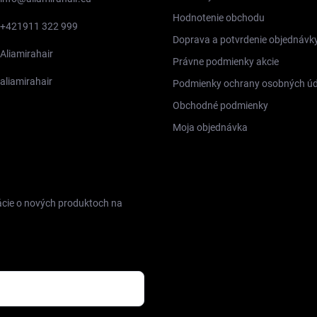
Hodnotenie obchodu
+421911 322 999
Doprava a potvrdenie objednávk
Aliamirahair
Právne podmienky akcie
aliamirahair
Podmienky ochrany osobných úd
Obchodné podmienky
Moja objednávka
FACEBOOK
ácie o nových produktoch na