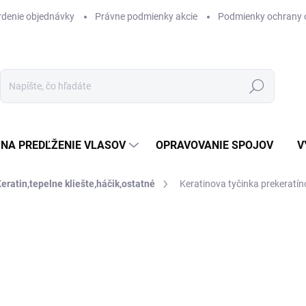
rdenie objednávky
Právne podmienky akcie
Podmienky ochrany 
Hľadať
NA PREDĽŽENIE VLASOV
OPRAVOVANIE SPOJOV
V
eratin,tepelne kliešte,háčik,ostatné
Keratinova tyčinka prekeratín
Neohodnotené
Podrobnosti hodnotenia
SUPER KVALITA
5 + 1
2 
Jedn
cena
ZVO