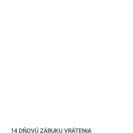
BA
EME DORUČIŤ DO:
ZVOĽTE VARIANT
NOSTI DORUČENIA
−
+
Pridať do košíka
Akcia 5+1 zdarma
Podmienky akcie
ILNÉ INFORMÁCIE
OPÝTAŤ SA
STRÁŽIŤ
14 DŇOVÚ ZÁRUKU VRÁTENIA