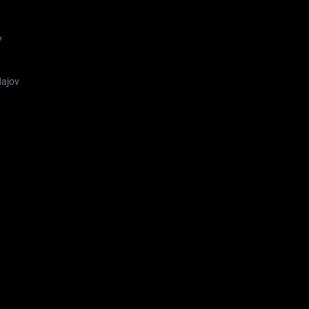
y
ajov