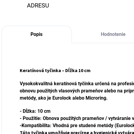
ADRESU
Popis
Hodnotenie
Keratínová tyčinka – Dĺžka 10 cm
Vysokokvalitná keratínová tyčinka určená na profesi
obnovu použitých vlasových prameňov alebo na prí
metódy, ako je Eurolock alebo Microring.
- Dĺžka: 10 cm
- Použitie: Obnova použitých prameňov / vytváranie
-Kompatibilita: Vhodná pre studené metódy (Eurolock
Táto tyčinka umožňuje precízne a hygienické vytvára