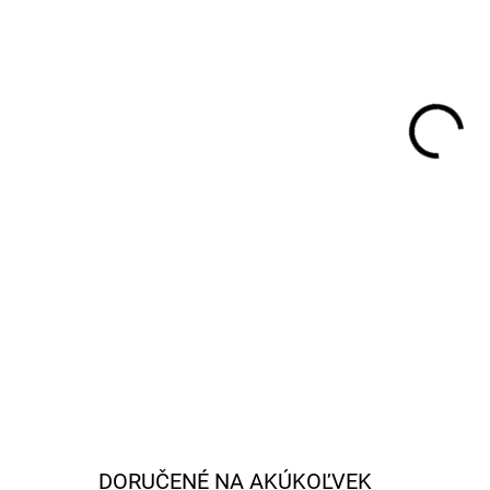
FAR
MÔŽ
MOŽ
DETA
DORUČENÉ NA AKÚKOĽVEK