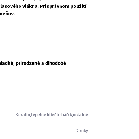
vlasového vlákna. Pri správnom použití
ameňov.
hladké, prirodzené a dlhodobé
Keratin,tepelne kliešte,háčik,ostatné
2 roky