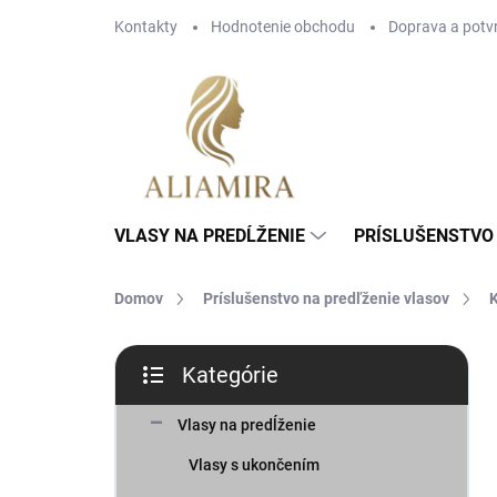
Prejsť
Kontakty
Hodnotenie obchodu
Doprava a potv
na
obsah
VLASY NA PREDĹŽENIE
PRÍSLUŠENSTVO 
Domov
Príslušenstvo na predľženie vlasov
K
B
Kategórie
o
Preskočiť
č
kategórie
n
Vlasy na predĺženie
ý
Vlasy s ukončením
p