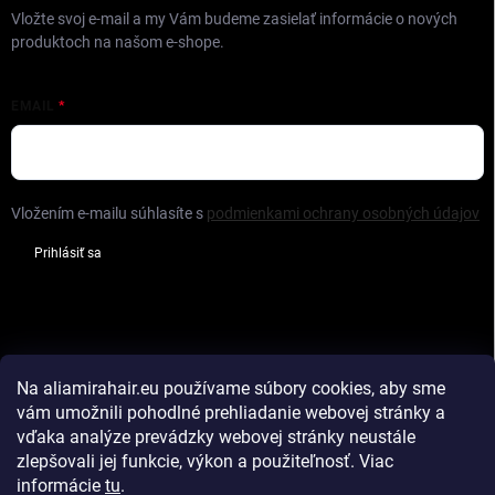
Vložte svoj e-mail a my Vám budeme zasielať informácie o nových
produktoch na našom e-shope.
EMAIL
Vložením e-mailu súhlasíte s
podmienkami ochrany osobných údajov
Prihlásiť sa
FACEBOOK
Na aliamirahair.eu
používame súbory cookies, aby sme
vám umožnili pohodlné prehliadanie webovej stránky a
vďaka analýze prevádzky webovej stránky neustále
zlepšovali jej funkcie, výkon a použiteľnosť
.
Viac
Hodnotenie obchodu
Vlasy na predĺženie
informácie
tu
.