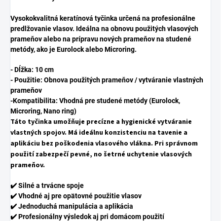
Vysokokvalitná keratínová tyčinka určená na profesionálne
predlžovanie vlasov. Ideálna na obnovu použitých vlasových
prameňov alebo na prípravu nových prameňov na studené
metódy, ako je Eurolock alebo Microring.
- Dĺžka: 10 cm
- Použitie: Obnova použitých prameňov / vytváranie vlastných
prameňov
-Kompatibilita: Vhodná pre studené metódy (Eurolock,
Microring, Nano ring)
Táto tyčinka umožňuje precízne a hygienické vytváranie
vlastných spojov. Má ideálnu konzistenciu na tavenie a
aplikáciu bez poškodenia vlasového vlákna. Pri správnom
použití zabezpečí pevné, no šetrné uchytenie vlasových
prameňov.
✔️ Silné a trvácne spoje
✔️ Vhodné aj pre opätovné použitie vlasov
✔️ Jednoduchá manipulácia a aplikácia
✔️ Profesionálny výsledok aj pri domácom použití