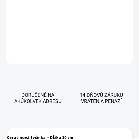
−
+
Pridať do košíka
Akcia 5+1 zdarma
Podmienky akcie
DETAILNÉ INFORMÁCIE
OPÝTAŤ SA
STRÁŽIŤ
DORUČENÉ NA
14 DŇOVÚ ZÁRUKU
AKÚKOĽVEK ADRESU
VRÁTENIA PEŇAZÍ
Keratínová tyčinka – Dĺžka 10 cm