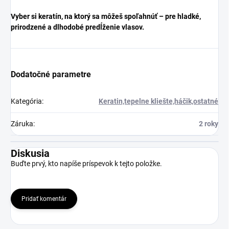
Vyber si keratín, na ktorý sa môžeš spoľahnúť – pre hladké,
prirodzené a dlhodobé predĺženie vlasov.
Dodatočné parametre
Kategória
:
Keratin,tepelne kliešte,háčik,ostatné
Záruka
:
2 roky
Diskusia
Buďte prvý, kto napíše príspevok k tejto položke.
Pridať komentár