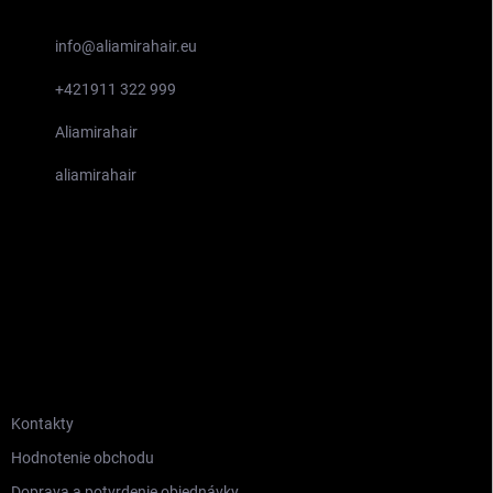
info
@
aliamirahair.eu
+421911 322 999
Aliamirahair
aliamirahair
INFORMÁCIE PRE VÁS
Kontakty
Hodnotenie obchodu
Doprava a potvrdenie objednávky