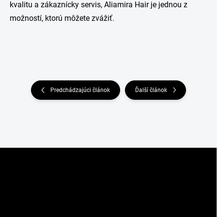
kvalitu a zákaznícky servis, Aliamira Hair je jednou z
možností, ktorú môžete zvážiť.
Predchádzajúci článok
Ďalší článok
Z
á
p
ä
t
i
e
KONTAKT